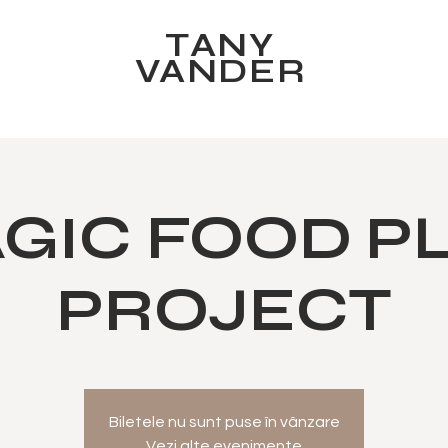
TANY
VANDER
GIC FOOD P
PROJECT
Biletele nu sunt puse în vânzare
Vezi alte evenimente