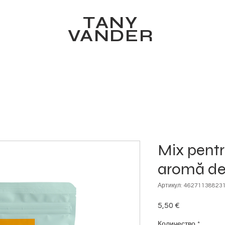
TANY
VANDER
Mix pentru
aromă de
Артикул: 46271138823
5,50 €
Цена
Количество
*