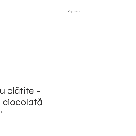
Корзина
 clătite -
 ciocolată
14